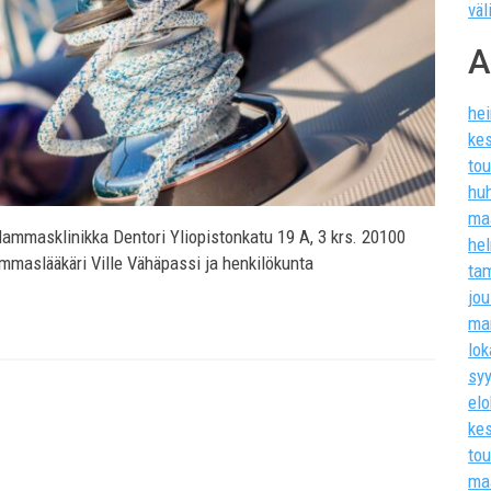
väl
A
he
ke
to
hu
ma
mmasklinikka Dentori Yliopistonkatu 19 A, 3 krs. 20100
he
mmaslääkäri Ville Vähäpassi ja henkilökunta
ta
jo
ma
lo
sy
el
ke
to
ma