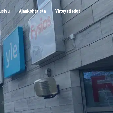
usivu
Ajankohtaista
Yhteystiedot