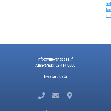
he
ta
ke
info@villevahapassi.fi
Ajanvaraus: 02 414 0600
Evästeseloste