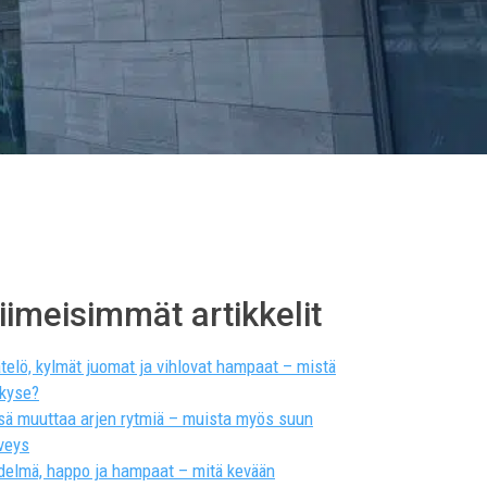
iimeisimmät artikkelit
telö, kylmät juomat ja vihlovat hampaat – mistä
 kyse?
sä muuttaa arjen rytmiä – muista myös suun
veys
delmä, happo ja hampaat – mitä kevään