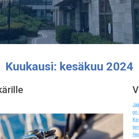
Kuukausi:
kesäkuu 2024
ärille
V
Jää
on
Ke
ter
He