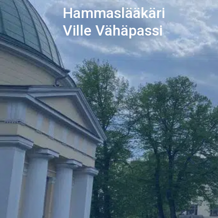
Hammaslääkäri
Ville Vähäpassi