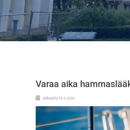
Varaa aika hammaslääk
Julkaistu
26.6.2024