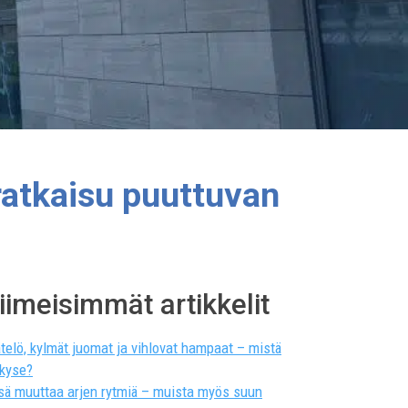
ratkaisu puuttuvan
iimeisimmät artikkelit
telö, kylmät juomat ja vihlovat hampaat – mistä
 kyse?
sä muuttaa arjen rytmiä – muista myös suun