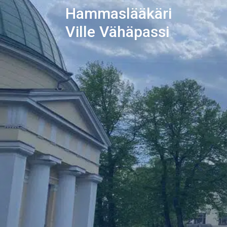
Hammaslääkäri
Ville Vähäpassi