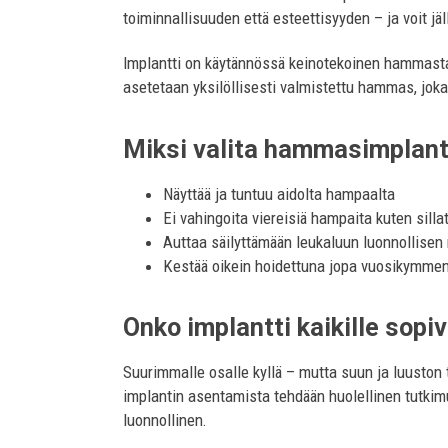
toiminnallisuuden että esteettisyyden – ja voit jä
Implantti on käytännössä keinotekoinen hammasta t
asetetaan yksilöllisesti valmistettu hammas, jo
Miksi valita hammasimplant
Näyttää ja tuntuu aidolta hampaalta
Ei vahingoita viereisiä hampaita kuten silla
Auttaa säilyttämään leukaluun luonnollisen
Kestää oikein hoidettuna jopa vuosikymmen
Onko implantti kaikille sopi
Suurimmalle osalle kyllä – mutta suun ja luuston
implantin asentamista tehdään huolellinen tutkimu
luonnollinen.