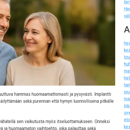
ter
He
väl
A
he
ke
to
hu
ma
he
ta
jo
uuttuva hammas huomaamattomasti ja pysyvästi. Implantti
ma
säilyttämään sekä purennan että hymyn luonnollisena pitkälle
lo
sy
el
vähätellä sen vaikutusta myös itseluottamukseen. Onneksi
ke
ä ja huomaamaton vaihtoehto, joka palauttaa sekä