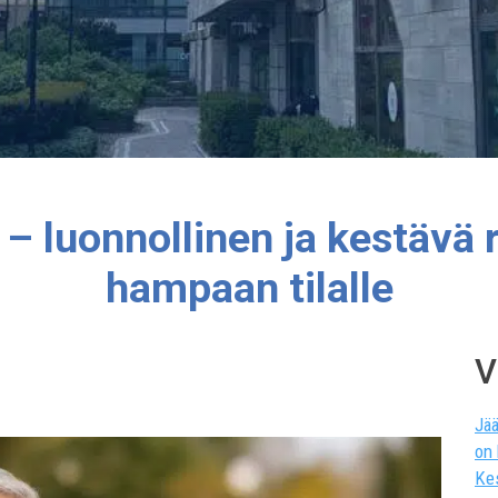
 luonnollinen ja kestävä 
hampaan tilalle
V
Jää
on
Ke