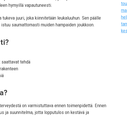
to
lleen hymyillä vapautuneesti.
ma
he
ukeva juuri, joka kiinnitetään leukaluuhun. Sen päälle
ta
ka istuu saumattomasti muiden hampaiden joukkoon.
ke
ti?
t saattavat tehdä
 rakenteen
iä
va?
 terveydestä on varmistuttava ennen toimenpidettä. Ennen
s ja suunnitelma, jotta lopputulos on kestävä ja