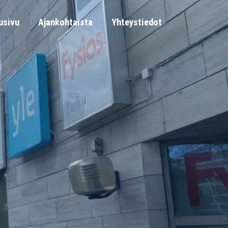
usivu
Ajankohtaista
Yhteystiedot