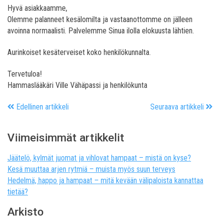
Hyvä asiakkaamme,
Olemme palanneet kesälomilta ja vastaanottomme on jälleen
avoinna normaalisti. Palvelemme Sinua ilolla elokuusta lähtien.
Aurinkoiset kesäterveiset koko henkilökunnalta.
Tervetuloa!
Hammaslääkäri Ville Vähäpassi ja henkilökunta
Edellinen artikkeli
Seuraava artikkeli
Viimeisimmät artikkelit
Jäätelö, kylmät juomat ja vihlovat hampaat – mistä on kyse?
Kesä muuttaa arjen rytmiä – muista myös suun terveys
Hedelmä, happo ja hampaat – mitä kevään välipaloista kannattaa
tietää?
Arkisto