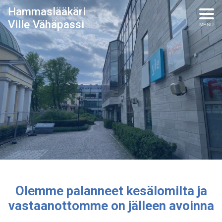
Hammaslääkäri
Ville Vähäpassi
MENU
Olemme palanneet kesälomilta ja
vastaanottomme on jälleen avoinna