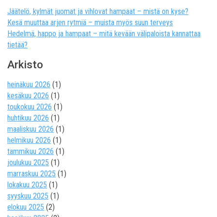
Jäätelö, kylmät juomat ja vihlovat hampaat – mistä on kyse?
Kesä muuttaa arjen rytmiä – muista myös suun terveys
Hedelmä, happo ja hampaat – mitä kevään välipaloista kannattaa
tietää?
Arkisto
heinäkuu 2026
(1)
kesäkuu 2026
(1)
toukokuu 2026
(1)
huhtikuu 2026
(1)
maaliskuu 2026
(1)
helmikuu 2026
(1)
tammikuu 2026
(1)
joulukuu 2025
(1)
marraskuu 2025
(1)
lokakuu 2025
(1)
syyskuu 2025
(1)
elokuu 2025
(2)