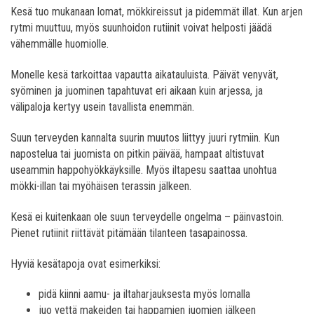
Kesä tuo mukanaan lomat, mökkireissut ja pidemmät illat. Kun arjen
rytmi muuttuu, myös suunhoidon rutiinit voivat helposti jäädä
vähemmälle huomiolle.
Monelle kesä tarkoittaa vapautta aikatauluista. Päivät venyvät,
syöminen ja juominen tapahtuvat eri aikaan kuin arjessa, ja
välipaloja kertyy usein tavallista enemmän.
Suun terveyden kannalta suurin muutos liittyy juuri rytmiin. Kun
napostelua tai juomista on pitkin päivää, hampaat altistuvat
useammin happohyökkäyksille. Myös iltapesu saattaa unohtua
mökki-illan tai myöhäisen terassin jälkeen.
Kesä ei kuitenkaan ole suun terveydelle ongelma – päinvastoin.
Pienet rutiinit riittävät pitämään tilanteen tasapainossa.
Hyviä kesätapoja ovat esimerkiksi:
pidä kiinni aamu- ja iltaharjauksesta myös lomalla
juo vettä makeiden tai happamien juomien jälkeen