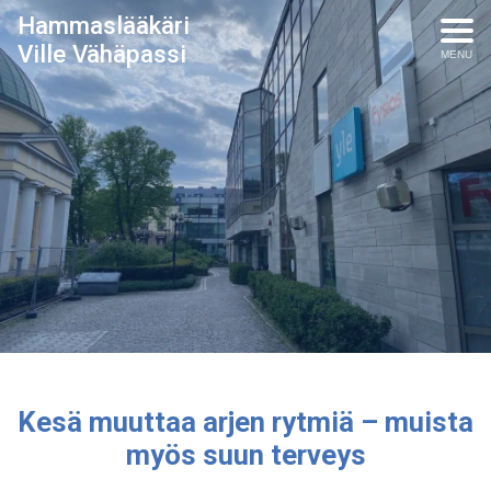
Hammaslääkäri
Ville Vähäpassi
MENU
Kesä muuttaa arjen rytmiä – muista
myös suun terveys