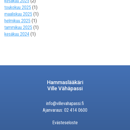
kesäkuu 2025
(2)
toukokuu 2025
(1)
maaliskuu 2025
(1)
helmikuu 2025
(1)
tammikuu 2025
(1)
kesäkuu 2024
(1)
Hammaslääkäri
Ville Vähäpassi
info@villevahapassi.fi
Ajanvaraus: 02 414 0600
Evästeseloste