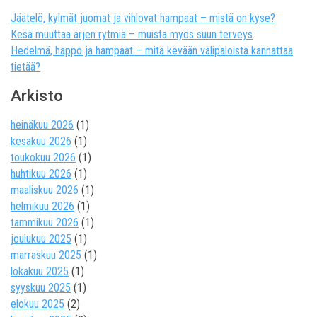
Jäätelö, kylmät juomat ja vihlovat hampaat – mistä on kyse?
Kesä muuttaa arjen rytmiä – muista myös suun terveys
Hedelmä, happo ja hampaat – mitä kevään välipaloista kannattaa
tietää?
Arkisto
heinäkuu 2026
(1)
kesäkuu 2026
(1)
toukokuu 2026
(1)
huhtikuu 2026
(1)
maaliskuu 2026
(1)
helmikuu 2026
(1)
tammikuu 2026
(1)
joulukuu 2025
(1)
marraskuu 2025
(1)
lokakuu 2025
(1)
syyskuu 2025
(1)
elokuu 2025
(2)